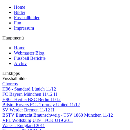
Home
Bilder
Fussballbilder
Fun
Impressum
Hauptmenü
Home
Webmaster Blog
Fussball Berichte
Archiv
Linktipps
Fussballbilder
Choreos
H96 - Standard Lüttich 11/12
FC Bayern München 11/12 H
H96 - Hertha BSC Berlin 11/12
Bristol Rovers FC - Torquay United 11/12
SV Werder Bremen 11/12 H
BSTV Eintracht Braunschweig - TSV 1860 München 11/12
VFL Wolfsburg U19 - FCK U19 2011
Wales - Endgland 2011