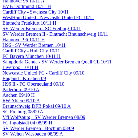
Hannover 96 10/11 A
BVB Dortmund 10/11 H
Cardiff City - Swansea City 10/11
WestHam United - Newcastle United FC 10/11
Eintracht Frankfurt 10/11 H
SV Werder Bremen - SC Freiburg 10/11
SV Werder Bremen II - Eintracht Braunschweig 10/11
Hannover 96 10/11 H
H96 - SV Werder Bremen 10/11
Cardiff City - Hull City 10/11
FC Bayern München 10/11 H
Sampdoria Genua - SV Werder Bremen Quali CL 10/11
Liverpool 10/11 H
Newcastle United FC - Cardiff City 09/10
England - Kroatien 09
H96 II - FC Oberneuland 09/10
Paderborn 09/10 A
Aachen 09/10 H
RW Ahlen 09/10 A
Braunschweig DFB Pokal 09/10 A
SC Freiburg 08/09 A
Vfl Wolfsburg - SV Werder Bremen 08/09
FC Ingolstadt 04 08/09 H
SV Werder Bremen - Bochum 08/09
SV Wehen Wiesbaden 08/09 A