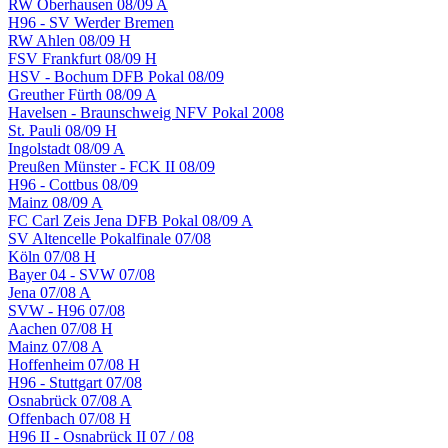
RW Oberhausen 08/09 A
H96 - SV Werder Bremen
RW Ahlen 08/09 H
FSV Frankfurt 08/09 H
HSV - Bochum DFB Pokal 08/09
Greuther Fürth 08/09 A
Havelsen - Braunschweig NFV Pokal 2008
St. Pauli 08/09 H
Ingolstadt 08/09 A
Preußen Münster - FCK II 08/09
H96 - Cottbus 08/09
Mainz 08/09 A
FC Carl Zeis Jena DFB Pokal 08/09 A
SV Altencelle Pokalfinale 07/08
Köln 07/08 H
Bayer 04 - SVW 07/08
Jena 07/08 A
SVW - H96 07/08
Aachen 07/08 H
Mainz 07/08 A
Hoffenheim 07/08 H
H96 - Stuttgart 07/08
Osnabrück 07/08 A
Offenbach 07/08 H
H96 II - Osnabrück II 07 / 08