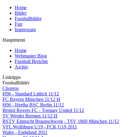
Home
Bilder
Fussballbilder
Fun
Impressum
Hauptmenü
Home
Webmaster Blog
Fussball Berichte
Archiv
Linktipps
Fussballbilder
Choreos
H96 - Standard Lüttich 11/12
FC Bayern München 11/12 H
H96 - Hertha BSC Berlin 11/12
Bristol Rovers FC - Torquay United 11/12
SV Werder Bremen 11/12 H
BSTV Eintracht Braunschweig - TSV 1860 München 11/12
VFL Wolfsburg U19 - FCK U19 2011
Wales - Endgland 2011