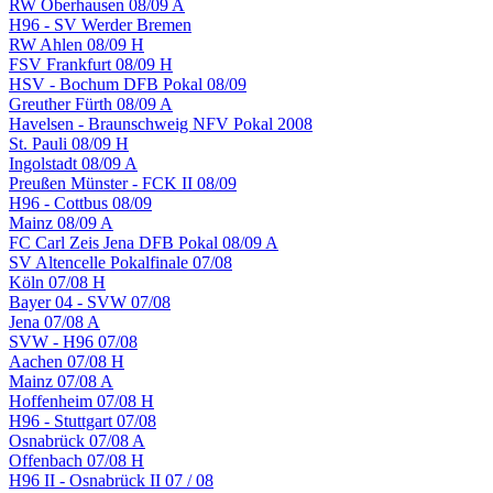
RW Oberhausen 08/09 A
H96 - SV Werder Bremen
RW Ahlen 08/09 H
FSV Frankfurt 08/09 H
HSV - Bochum DFB Pokal 08/09
Greuther Fürth 08/09 A
Havelsen - Braunschweig NFV Pokal 2008
St. Pauli 08/09 H
Ingolstadt 08/09 A
Preußen Münster - FCK II 08/09
H96 - Cottbus 08/09
Mainz 08/09 A
FC Carl Zeis Jena DFB Pokal 08/09 A
SV Altencelle Pokalfinale 07/08
Köln 07/08 H
Bayer 04 - SVW 07/08
Jena 07/08 A
SVW - H96 07/08
Aachen 07/08 H
Mainz 07/08 A
Hoffenheim 07/08 H
H96 - Stuttgart 07/08
Osnabrück 07/08 A
Offenbach 07/08 H
H96 II - Osnabrück II 07 / 08