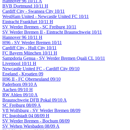
Hannover 96 10/11 A
BVB Dortmund 10/11 H
Cardiff City - Swansea City 10/11
WestHam United - Newcastle United FC 10/11
Eintracht Frankfurt 10/11 H
SV Werder Bremen - SC Freiburg 10/11
SV Werder Bremen II - Eintracht Braunschweig 10/11
Hannover 96 10/11 H
H96 - SV Werder Bremen 10/11
Cardiff City - Hull City 10/11
FC Bayern München 10/11 H
Sampdoria Genua - SV Werder Bremen Quali CL 10/11
Liverpool 10/11 H
Newcastle United FC - Cardiff City 09/10
England - Kroatien 09
H96 II - FC Oberneuland 09/10
Paderborn 09/10 A
Aachen 09/10 H
RW Ahlen 09/10 A
Braunschweig DFB Pokal 09/10 A
SC Freiburg 08/09 A
Vfl Wolfsburg - SV Werder Bremen 08/09
FC Ingolstadt 04 08/09 H
SV Werder Bremen - Bochum 08/09
SV Wehen Wiesbaden 08/09 A