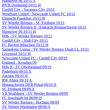
Hannover 96 10/11 A
BVB Dortmund 10/11 H
Cardiff City - Swansea City 10/11
WestHam United - Newcastle United FC 10/11
Eintracht Frankfurt 10/11 H
SV Werder Bremen - SC Freiburg 10/11
SV Werder Bremen II - Eintracht Braunschweig 10/11
Hannover 96 10/11 H
H96 - SV Werder Bremen 10/11
Cardiff City - Hull City 10/11
FC Bayern München 10/11 H
Sampdoria Genua - SV Werder Bremen Quali CL 10/11
Liverpool 10/11 H
Newcastle United FC - Cardiff City 09/10
England - Kroatien 09
H96 II - FC Oberneuland 09/10
Paderborn 09/10 A
Aachen 09/10 H
RW Ahlen 09/10 A
Braunschweig DFB Pokal 09/10 A
SC Freiburg 08/09 A
Vfl Wolfsburg - SV Werder Bremen 08/09
FC Ingolstadt 04 08/09 H
SV Werder Bremen - Bochum 08/09
SV Wehen Wiesbaden 08/09 A