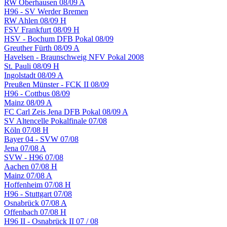
RW Oberhausen 08/09 A
H96 - SV Werder Bremen
RW Ahlen 08/09 H
FSV Frankfurt 08/09 H
HSV - Bochum DFB Pokal 08/09
Greuther Fürth 08/09 A
Havelsen - Braunschweig NFV Pokal 2008
St. Pauli 08/09 H
Ingolstadt 08/09 A
Preußen Münster - FCK II 08/09
H96 - Cottbus 08/09
Mainz 08/09 A
FC Carl Zeis Jena DFB Pokal 08/09 A
SV Altencelle Pokalfinale 07/08
Köln 07/08 H
Bayer 04 - SVW 07/08
Jena 07/08 A
SVW - H96 07/08
Aachen 07/08 H
Mainz 07/08 A
Hoffenheim 07/08 H
H96 - Stuttgart 07/08
Osnabrück 07/08 A
Offenbach 07/08 H
H96 II - Osnabrück II 07 / 08