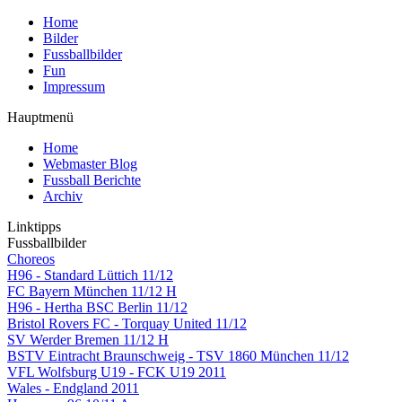
Home
Bilder
Fussballbilder
Fun
Impressum
Hauptmenü
Home
Webmaster Blog
Fussball Berichte
Archiv
Linktipps
Fussballbilder
Choreos
H96 - Standard Lüttich 11/12
FC Bayern München 11/12 H
H96 - Hertha BSC Berlin 11/12
Bristol Rovers FC - Torquay United 11/12
SV Werder Bremen 11/12 H
BSTV Eintracht Braunschweig - TSV 1860 München 11/12
VFL Wolfsburg U19 - FCK U19 2011
Wales - Endgland 2011